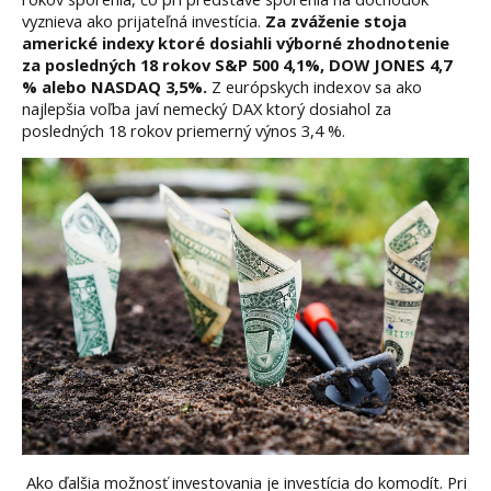
vyznieva ako prijateľná investícia.
Za zváženie stoja
americké indexy ktoré dosiahli výborné zhodnotenie
za posledných 18 rokov S&P 500 4,1%, DOW JONES 4,7
% alebo NASDAQ 3,5%.
Z európskych indexov sa ako
najlepšia voľba javí nemecký DAX ktorý dosiahol za
posledných 18 rokov priemerný výnos 3,4 %.
Ako ďalšia možnosť investovania je investícia do komodít. Pri