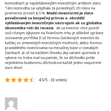
komoditách je najobľúbenejším investičným artiklom zlato.
Táto komodita sa vyšplhala za posledných 20 rokov na
priemernú úroveň 8,5 %.
Medzi investormi je zlato
považované za bezpečný prístav a obzvlášť
vyhľadávaným investičným nástrojom ak sa globálna
ekonomika rúti do recesie
. Ak sa investor chce poistiť
voči rôznym výkyvom na finančnom trhu je dôležité správne
zostavenie portfólia či už formou čiastkových investícií do
každej zo zmienených investičných možností, alebo formou
pravidelného investovania na mesačnej báze v rovnakých
čiastkach. Je už na každom človeku aký variant sporenia si
vyberie no treba mať na pamäti, že na dôchodku príde
nejednému budúcemu dôchodcovi každé jedno nasporené
euro vhod.
4.5/5 - (6 votes)