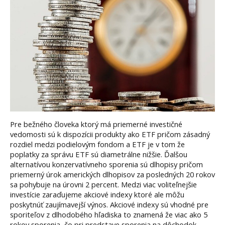
Pre bežného človeka ktorý má priemerné investičné
vedomosti sú k dispozícii produkty ako ETF pričom zásadný
rozdiel medzi podielovým fondom a ETF je v tom že
poplatky za správu ETF sú diametrálne nižšie. Ďalšou
alternatívou konzervatívneho sporenia sú dlhopisy pričom
priemerný úrok amerických dlhopisov za posledných 20 rokov
sa pohybuje na úrovni 2 percent. Medzi viac voliteľnejšie
investície zaraďujeme akciové indexy ktoré ale môžu
poskytnúť zaujímavejší výnos. Akciové indexy sú vhodné pre
sporiteľov z dlhodobého hľadiska to znamená že viac ako 5
rokov sporenia, čo pri predstave sporenia na dôchodok