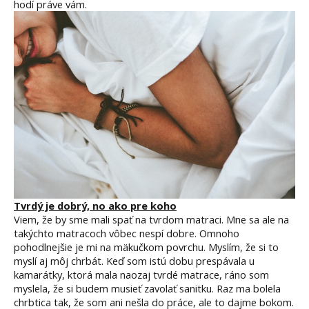
hodí práve vám.
Tvrdý je dobrý, no ako pre koho
Viem, že by sme mali spať na tvrdom matraci. Mne sa ale na
takýchto matracoch vôbec nespí dobre. Omnoho
pohodlnejšie je mi na mäkučkom povrchu. Myslím, že si to
myslí aj môj chrbát. Keď som istú dobu prespávala u
kamarátky, ktorá mala naozaj tvrdé matrace, ráno som
myslela, že si budem musieť zavolať sanitku. Raz ma bolela
chrbtica tak, že som ani nešla do práce, ale to dajme bokom.