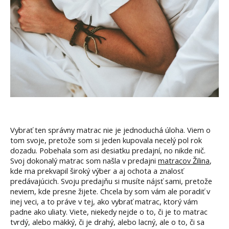
Vybrať ten správny matrac nie je jednoduchá úloha. Viem o
tom svoje, pretože som si jeden kupovala necelý pol rok
dozadu. Pobehala som asi desiatku predajní, no nikde nič.
Svoj dokonalý matrac som našla v predajni
matracov Žilina
,
kde ma prekvapil široký výber a aj ochota a znalosť
predávajúcich. Svoju predajňu si musíte nájsť sami, pretože
neviem, kde presne žijete. Chcela by som vám ale poradiť v
inej veci, a to práve v tej, ako vybrať matrac, ktorý vám
padne ako uliaty. Viete, niekedy nejde o to, či je to matrac
tvrdý, alebo mäkký, či je drahý, alebo lacný, ale o to, či sa