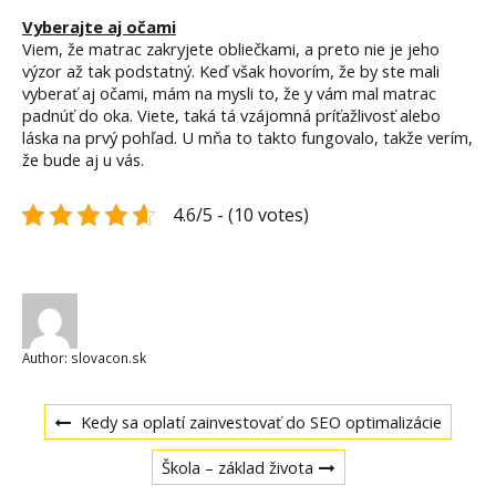
Vyberajte aj očami
Viem, že matrac zakryjete obliečkami, a preto nie je jeho
výzor až tak podstatný. Keď však hovorím, že by ste mali
vyberať aj očami, mám na mysli to, že y vám mal matrac
padnúť do oka. Viete, taká tá vzájomná príťažlivosť alebo
láska na prvý pohľad. U mňa to takto fungovalo, takže verím,
že bude aj u vás.
4.6/5 - (10 votes)
Author:
slovacon.sk
Navigace
Previous
Kedy sa oplatí zainvestovať do SEO optimalizácie
post:
Next
pro
Škola – základ života