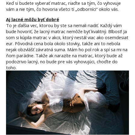
Keď si budete vyberať matrac, riaďte sa tým, čo vyhovuje
vám a nie tým, čo hovoria všetci tí „odborníci“ okolo vás.
Aj lacné môžu byť dobré
To je ďalšia vec, ktorou by ste sa nemali riadiť. Každý vám
bude hovoriť, že lacný matrac nemôže byť kvalitný. Blbosť! Ja
som si kúpila matrac v akcii, ktorý nestál viac ako osemdesiat
eur. Pôvodná cena bola okolo stovky, takže ani to nebola
nejak obzvlášť závratná suma. Mám ho pol rok a spí sa mi na
ňom parádne. Takže ak narazíte na matrac, ktorý bude až
podozrivo lacný, no bude pre vás vyhovujúci, choďte do
toho.