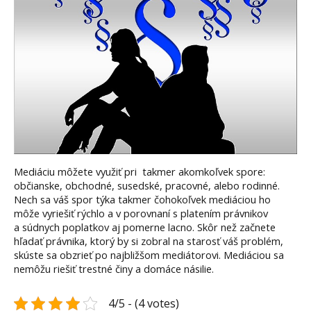
Mediáciu môžete využiť pri takmer akomkoľvek spore:
občianske, obchodné, susedské, pracovné, alebo rodinné.
Nech sa váš spor týka takmer čohokoľvek mediáciou ho
môže vyriešiť rýchlo a v porovnaní s platením právnikov
a súdnych poplatkov aj pomerne lacno. Skôr než začnete
hľadať právnika, ktorý by si zobral na starosť váš problém,
skúste sa obzrieť po najbližšom mediátorovi. Mediáciou sa
nemôžu riešiť trestné činy a domáce násilie.
4/5 - (4 votes)