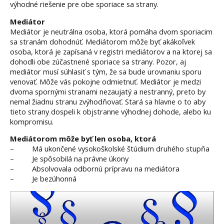
výhodné riešenie pre obe sporiace sa strany.
Mediátor
Mediátor je neutrálna osoba, ktorá pomáha dvom sporiacim
sa stranám dohodnúť. Mediátorom môže byť akákoľvek
osoba, ktorá je zapísaná v registri mediátorov a na ktorej sa
dohodli obe zúčastnené sporiace sa strany. Pozor, aj
mediátor musí súhlasiť s tým, že sa bude urovnaniu sporu
venovať. Môže vás pokojne odmietnuť. Mediátor je medzi
dvoma spornými stranami nezaujatý a nestranný, preto by
nemal žiadnu stranu zvýhodňovať. Stará sa hlavne o to aby
tieto strany dospeli k objstranne výhodnej dohode, alebo ku
kompromisu.
Mediátorom môže byť len osoba, ktorá
– Má ukončené vysokoškolské štúdium druhého stupňa
– Je spôsobilá na právne úkony
– Absolvovala odbornú prípravu na mediátora
– Je bezúhonná