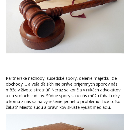
Partnerské nezhody, susedské spory, delenie majetku, zlé
obchody … a veľa ďalších nie práve príjemných sporov nás
môže v živote stretnúť. Neraz sa končia v rukách advokátov
a na stoloch sudcov. Súdne spory sa u nás môžu ťahať roky
a komu z nás sa na vyriešenie jedného problému chce toľko
čakať? Miesto súdu a právnikov skúste využiť mediáciu.