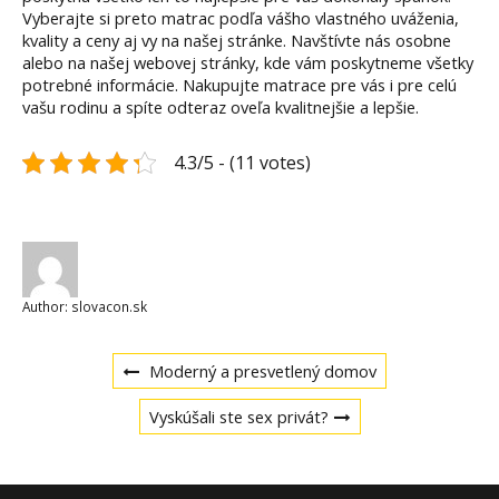
Vyberajte si preto matrac podľa vášho vlastného uváženia,
kvality a ceny aj vy na našej stránke. Navštívte nás osobne
alebo na našej webovej stránky, kde vám poskytneme všetky
potrebné informácie. Nakupujte matrace pre vás i pre celú
vašu rodinu a spíte odteraz oveľa kvalitnejšie a lepšie.
4.3/5 - (11 votes)
Author:
slovacon.sk
Navigace
Previous
Moderný a presvetlený domov
post:
Next
pro
Vyskúšali ste sex privát?
post:
příspěvek