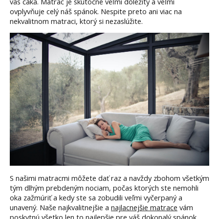
vás čaká. Matrac je skutočne veľmi dôležitý a veľmi
ovplyvňuje celý náš spánok. Nespite preto ani viac na
nekvalitnom matraci, ktorý si nezaslúžite.
S našimi matracmi môžete dať raz a navždy zbohom všetkým
tým dlhým prebdeným nociam, počas ktorých ste nemohli
oka zažmúriť a kedy ste sa zobudili veľmi vyčerpaný a
unavený. Naše najkvalitnejšie a
najlacnejšie matrace
vám
poskytnú všetko len to najlepšie pre váš dokonalý spánok.