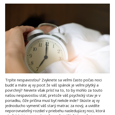
Trpíte nespavosťou? Zvyknete sa veľmi často počas noci
budiť a máte aj vy pocit že váš spánok je veľmi plytký a
povrchný? Neviete však prísť na to, to by mohlo za touto
našou nespavosťou stáť, pretože váš psychický stav je v
poriadku, čiže príčina musí byť niekde inde? Skúste aj vy
jednoducho vymeniť váš starý matrac za nový, a uvidíte
neporovnateľný rozdiel v priebehu nasledujúcej noci, ktorá