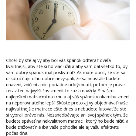
Chceli by ste aj vy aby bol váš spánok odteraz oveľa
kvalitnejší, aby ste si ho viac užili a aby vám dal všetko to, by
vám dobrý spánok mal poskytnúť? Ak máte pocit, že ste sa
uskutočňuje dlho dobre nevyspali, že sa neustále budete
unavení, zničení a nie poriadne oddýchnutí, potom je práve
teraz ten najvyšší čas zmeniť to raz a navždy. S našimi
najlepšími matracmi na trhu a aj váš spánok v okamihu zmení
na neporovnateľne lepší. Skúste preto aj vy objednávať naše
najkvalitnejšie matrace ešte dnes a nebudete ľutovať že ste
si vybrali práve nás. Nezanedbávajte ani svoj spánok tým, že
budete spávať na nekvalitnom matraci, ktorý ho bude ničiť, a
bude znižovať nie iba vaše pohodlie ale aj vašu efektivitu
počas dňa.