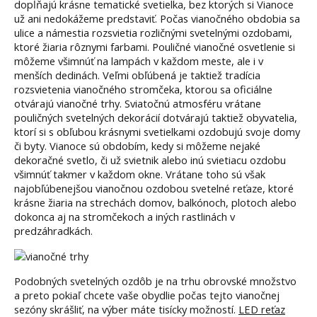
dopĺňajú krásne tematické svetielka, bez ktorých si Vianoce
už ani nedokážeme predstaviť. Počas vianočného obdobia sa
ulice a námestia rozsvietia rozličnými svetelnými ozdobami,
ktoré žiaria rôznymi farbami. Pouličné vianočné osvetlenie si
môžeme všimnúť na lampách v každom meste, ale i v
menších dedinách. Veľmi obľúbená je taktiež tradícia
rozsvietenia vianočného stromčeka, ktorou sa oficiálne
otvárajú vianočné trhy. Sviatočnú atmosféru vrátane
pouličných svetelných dekorácií dotvárajú taktiež obyvatelia,
ktorí si s obľubou krásnymi svetielkami ozdobujú svoje domy
či byty. Vianoce sú obdobím, kedy si môžeme nejaké
dekoračné svetlo, či už svietnik alebo inú svietiacu ozdobu
všimnúť takmer v každom okne. Vrátane toho sú však
najobľúbenejšou vianočnou ozdobou svetelné reťaze, ktoré
krásne žiaria na strechách domov, balkónoch, plotoch alebo
dokonca aj na stromčekoch a iných rastlinách v
predzáhradkách.
Podobných svetelných ozdôb je na trhu obrovské množstvo
a preto pokiaľ chcete vaše obydlie počas tejto vianočnej
sezóny skrášliť, na výber máte tisícky možností.
LED reťaz