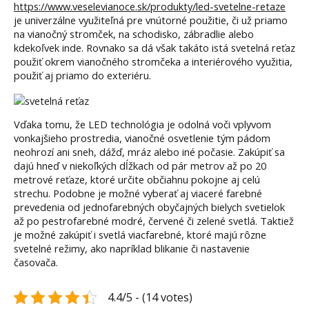
https://www.veselevianoce.sk/produkty/led-svetelne-retaze
je univerzálne využiteľná pre vnútorné použitie, či už priamo
na vianočný stromček, na schodisko, zábradlie alebo
kdekoľvek inde. Rovnako sa dá však takáto istá svetelná reťaz
použiť okrem vianočného stromčeka a interiérového využitia,
použiť aj priamo do exteriéru.
Vďaka tomu, že LED technológia je odolná voči vplyvom
vonkajšieho prostredia, vianočné osvetlenie tým pádom
neohrozí ani sneh, dážď, mráz alebo iné počasie. Zakúpiť sa
dajú hneď v niekoľkých dĺžkach od pár metrov až po 20
metrové reťaze, ktoré určite občiahnu pokojne aj celú
strechu. Podobne je možné vyberať aj viaceré farebné
prevedenia od jednofarebných obyčajných bielych svetielok
až po pestrofarebné modré, červené či zelené svetlá. Taktiež
je možné zakúpiť i svetlá viacfarebné, ktoré majú rôzne
svetelné režimy, ako napríklad blikanie či nastavenie
časovača.
4.4/5 - (14 votes)