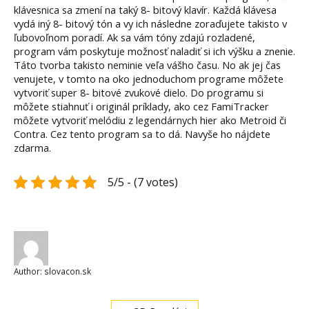
klávesnica sa zmení na taký 8- bitový klavír. Každá klávesa
vydá iný 8- bitový tón a vy ich následne zoraďujete takisto v
ľubovoľnom poradí. Ak sa vám tóny zdajú rozladené,
program vám poskytuje možnosť naladiť si ich výšku a znenie.
Táto tvorba takisto neminie veľa vášho času. No ak jej čas
venujete, v tomto na oko jednoduchom programe môžete
vytvoriť super 8- bitové zvukové dielo. Do programu si
môžete stiahnuť i originál príklady, ako cez FamiTracker
môžete vytvoriť melódiu z legendárnych hier ako Metroid či
Contra. Cez tento program sa to dá. Navyše ho nájdete
zdarma.
5/5 - (7 votes)
Author:
slovacon.sk