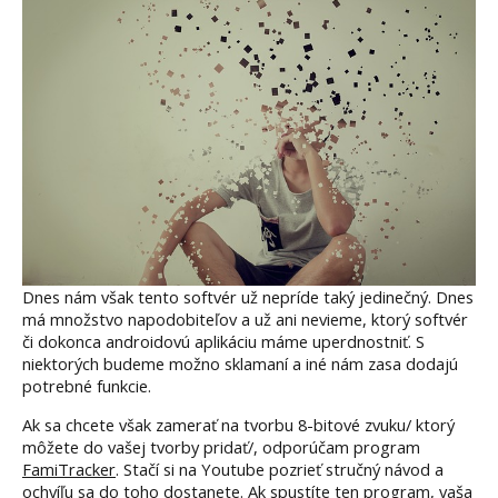
Dnes nám však tento softvér už nepríde taký jedinečný. Dnes
má množstvo napodobiteľov a už ani nevieme, ktorý softvér
či dokonca androidovú aplikáciu máme uperdnostniť. S
niektorých budeme možno sklamaní a iné nám zasa dodajú
potrebné funkcie.
Ak sa chcete však zamerať na tvorbu 8-bitové zvuku/ ktorý
môžete do vašej tvorby pridať/, odporúčam program
FamiTracker
. Stačí si na Youtube pozrieť stručný návod a
ochvíľu sa do toho dostanete. Ak spustíte ten program, vaša