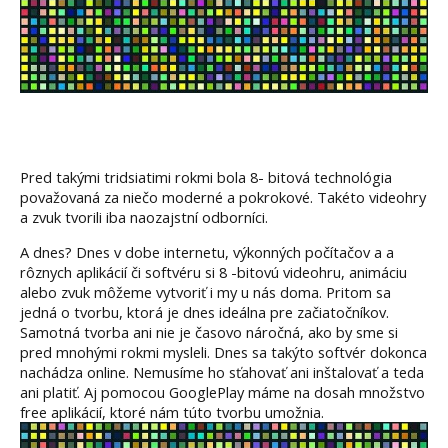
Pred takými tridsiatimi rokmi bola 8- bitová technológia
považovaná za niečo moderné a pokrokové. Takéto videohry
a zvuk tvorili iba naozajstní odborníci.
A dnes? Dnes v dobe internetu, výkonných počítačov a a
rôznych aplikácií či softvéru si 8 -bitovú videohru, animáciu
alebo zvuk môžeme vytvoriť i my u nás doma. Pritom sa
jedná o tvorbu, ktorá je dnes ideálna pre začiatočníkov.
Samotná tvorba ani nie je časovo náročná, ako by sme si
pred mnohými rokmi mysleli. Dnes sa takýto softvér dokonca
nachádza online. Nemusíme ho sťahovať ani inštalovať a teda
ani platiť. Aj pomocou GooglePlay máme na dosah množstvo
free aplikácií, ktoré nám túto tvorbu umožnia.