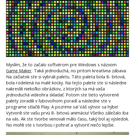
Myslím, že to začalo softvérom pre Windows s názvom
Game Maker
. Taká jednoduchá, no pritom kreatívna zábava.
Na začiatok ste si vybrali paletu. Táto paleta bola 8- bitová,
bola rodelená na malé kocky. Na tejto palete ste si následne
nakreslili niekoľko obrázkov, z ktorých sa má vaša
jednoduchá videohra skladať. Potom ste tieto vytvorené
palety zoradili v ľubovoľnom poradí a následne ste v
programe stlačili Play. A pozrime sa! Váš výtvor sa hýbe!
Vytvorili ste vašu prvú 8- bitovú animáciu! Všetko záležalo iba
na vás. Ak ste tvorbe venovali málo času, taký bol aj výsledok.
No mohli ste s tvorbou i pohrať a vytvoriť niečo lepšie.