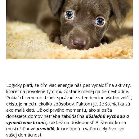
Logicky platí, že čím viac energie náš pes vynaloží na aktivity,
ktoré má povolené tým mu zostane menej na tie nevhodné.
Pokiaľ chceme odstrániť správanie s tendenciou všetko zničiť,
existuje hneď niekoľko spôsobov. Faktom je, že šteniatka sú
ako malé deti. Už od prvého momentu, ako si psíča
donesiete domov netreba zabúdať na
dôslednú východu a
vymedzenie hraníc,
taktiež na dôslednosť. Aj šteniatko sa
musí učiť nové
pravidlá,
ktoré budú trvať po celý život vo
vašej domácnosti.