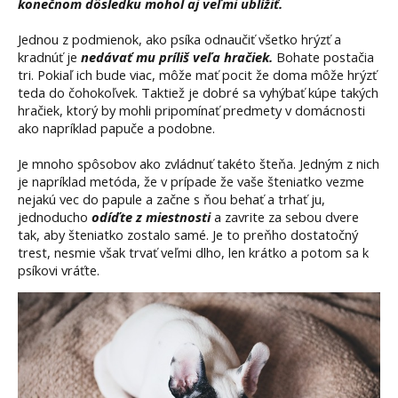
konečnom dôsledku mohol aj veľmi ublížiť.
Jednou z podmienok, ako psíka odnaučiť všetko hrýzť a
kradnúť je
nedávať mu príliš veľa hračiek.
Bohate postačia
tri. Pokiaľ ich bude viac, môže mať pocit že doma môže hrýzť
teda do čohokoľvek. Taktiež je dobré sa vyhýbať kúpe takých
hračiek, ktorý by mohli pripomínať predmety v domácnosti
ako napríklad papuče a podobne.
Je mnoho spôsobov ako zvládnuť takéto šteňa. Jedným z nich
je napríklad metóda, že v prípade že vaše šteniatko vezme
nejakú vec do papule a začne s ňou behať a trhať ju,
jednoducho
odíďte z miestnosti
a zavrite za sebou dvere
tak, aby šteniatko zostalo samé. Je to preňho dostatočný
trest, nesmie však trvať veľmi dlho, len krátko a potom sa k
psíkovi vráťte.