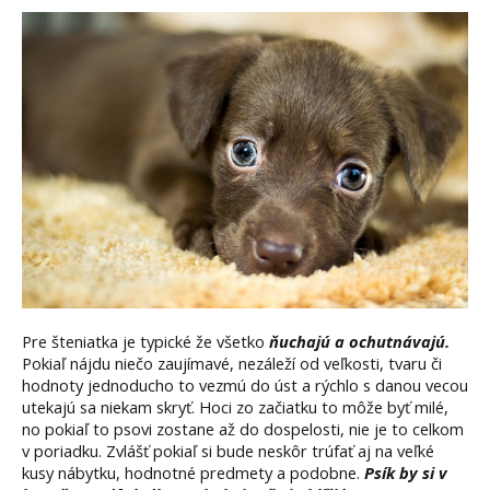
Pre šteniatka je typické že všetko
ňuchajú a ochutnávajú.
Pokiaľ nájdu niečo zaujímavé, nezáleží od veľkosti, tvaru či
hodnoty jednoducho to vezmú do úst a rýchlo s danou vecou
utekajú sa niekam skryť. Hoci zo začiatku to môže byť milé,
no pokiaľ to psovi zostane až do dospelosti, nie je to celkom
v poriadku. Zvlášť pokiaľ si bude neskôr trúfať aj na veľké
kusy nábytku, hodnotné predmety a podobne.
Psík by si v