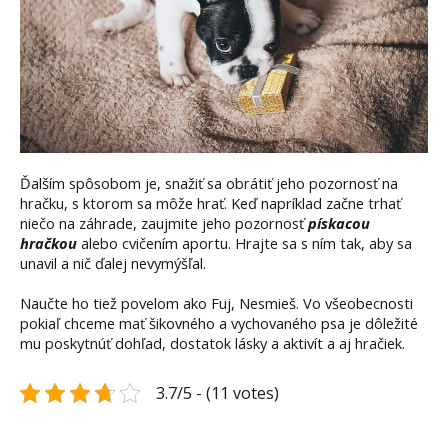
Ďalším spôsobom je, snažiť sa obrátiť jeho pozornosť na
hračku, s ktorom sa môže hrať. Keď napríklad začne trhať
niečo na záhrade, zaujmite jeho pozornosť
pískacou
hračkou
alebo cvičením aportu. Hrajte sa s ním tak, aby sa
unavil a nič ďalej nevymýšľal.
Naučte ho tiež povelom ako Fuj, Nesmieš. Vo všeobecnosti
pokiaľ chceme mať šikovného a vychovaného psa je dôležité
mu poskytnúť dohľad, dostatok lásky a aktivít a aj hračiek.
3.7/5 - (11 votes)