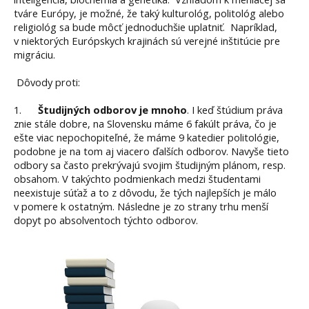
tváre Európy, je možné, že taký kulturológ, politológ alebo
religiológ sa bude môcť jednoduchšie uplatniť. Napríklad,
v niektorých Európskych krajinách sú verejné inštitúcie pre
migráciu.
Dôvody proti:
1.
Študijných odborov je mnoho
. I keď štúdium práva
znie stále dobre, na Slovensku máme 6 fakúlt práva, čo je
ešte viac nepochopiteľné, že máme 9 katedier politológie,
podobne je na tom aj viacero ďalších odborov. Navyše tieto
odbory sa často prekrývajú svojim študijným plánom, resp.
obsahom. V takýchto podmienkach medzi študentami
neexistuje súťaž a to z dôvodu, že tých najlepších je málo
v pomere k ostatným. Následne je zo strany trhu menší
dopyt po absolventoch týchto odborov.