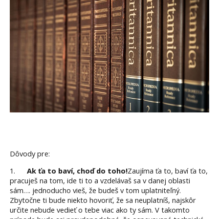
Dôvody pre:
1.
Ak ťa to baví, choď do toho!
Zaujíma ťa to, baví ťa to,
pracuješ na tom, ide ti to a vzdelávaš sa v danej oblasti
sám…. jednoducho vieš, že budeš v tom uplatniteľný.
Zbytočne ti bude niekto hovoriť, že sa neuplatníš, najskôr
určite nebude vedieť o tebe viac ako ty sám. V takomto