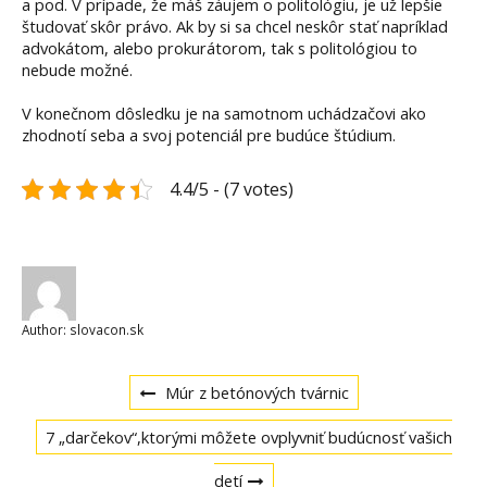
a pod. V prípade, že máš záujem o politológiu, je už lepšie
študovať skôr právo. Ak by si sa chcel neskôr stať napríklad
advokátom, alebo prokurátorom, tak s politológiou to
nebude možné.
V konečnom dôsledku je na samotnom uchádzačovi ako
zhodnotí seba a svoj potenciál pre budúce štúdium.
4.4/5 - (7 votes)
Author:
slovacon.sk
Navigace
Previous
Múr z betónových tvárnic
post:
Next
pro
7 „darčekov“,ktorými môžete ovplyvniť budúcnosť vašich
post:
detí