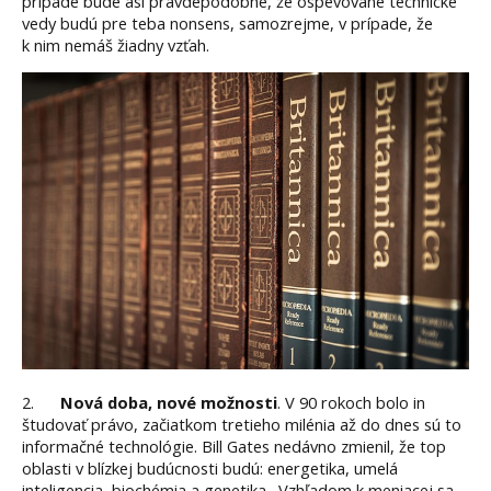
prípade bude asi pravdepodobné, že ospevované technické
vedy budú pre teba nonsens, samozrejme, v prípade, že
k nim nemáš žiadny vzťah.
2.
Nová doba, nové možnosti
. V 90 rokoch bolo in
študovať právo, začiatkom tretieho milénia až do dnes sú to
informačné technológie. Bill Gates nedávno zmienil, že top
oblasti v blízkej budúcnosti budú: energetika, umelá
inteligencia, biochémia a genetika. Vzhľadom k meniacej sa