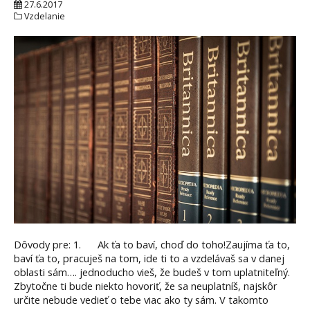
27.6.2017
Vzdelanie
Dôvody pre: 1. Ak ťa to baví, choď do toho!Zaujíma ťa to,
baví ťa to, pracuješ na tom, ide ti to a vzdelávaš sa v danej
oblasti sám…. jednoducho vieš, že budeš v tom uplatniteľný.
Zbytočne ti bude niekto hovoriť, že sa neuplatníš, najskôr
určite nebude vedieť o tebe viac ako ty sám. V takomto