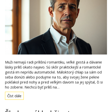
Muži nemajú radi prílišnú romantiku, veľké gestá a dávanie
lásky príliš okato najavo. Sú skôr praktickejší a romantické
gestá im neprídu automatické. Máloktorý chlap sa sám od
seba donúti alebo podujme na to, aby svojej žene pekne
pokľakol pred nohy a pred veľkým davom sa jej spýtal, či si
ho zoberie. Nechcú byť príliš na…
Číst dále