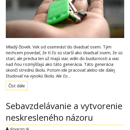
Mladý človek. Vek od osemnásť do dvadsať osem. Tým
nechcem povedať, že tí čo sú starší ako dvadsať osem, že sú
starí, ale predsa len už majú viac vidín do budúcnosti a viac
nad ňou rozmýšľajú ako táto generácia. Táto generácia
skončí strednú školu. Potom ide pracovať alebo ide ďalej
študovať na vysokú školu. Ale čo…
Číst dále
Sebavzdelávanie a vytvorenie
neskresleného názoru
slovacon.sk