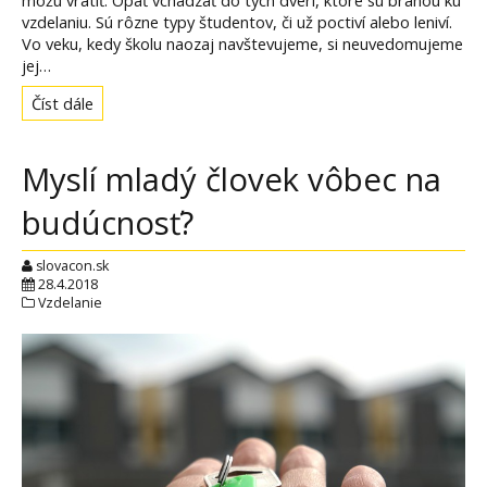
môžu vrátiť. Opäť vchádzať do tých dverí, ktoré sú bránou ku
vzdelaniu. Sú rôzne typy študentov, či už poctiví alebo leniví.
Vo veku, kedy školu naozaj navštevujeme, si neuvedomujeme
jej…
Číst dále
Myslí mladý človek vôbec na
budúcnosť?
slovacon.sk
28.4.2018
Vzdelanie