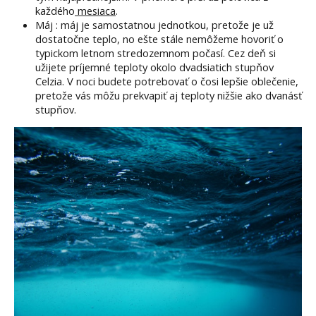
každého
mesiaca
.
Máj : máj je samostatnou jednotkou, pretože je už
dostatočne teplo, no ešte stále nemôžeme hovoriť o
typickom letnom stredozemnom počasí. Cez deň si
užijete príjemné teploty okolo dvadsiatich stupňov
Celzia. V noci budete potrebovať o čosi lepšie oblečenie,
pretože vás môžu prekvapiť aj teploty nižšie ako dvanásť
stupňov.