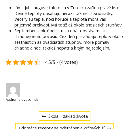
Jún – júl – august: tak to sa v Turecku začína pravé leto.
Denné teploty dosahujú neraz i takmer štyridsiatky.
Večery sú teplé, noci horúce a teplota mora vás
prijemné prekvapí. Má totiž až okolo tridsiatich stupňov.
September – október : tu sa opäť dostávame k
chladnejšiemu počasiu. Cez deň prevládajú teploty okolo
šestnástich až dvadsiatich stupňov, more pomaly
chladne a noci taktiež nepatria k tým najteplejším.
4.5/5 - (4 votes)
Author:
slovacon.sk
Navigace
Previous
Škola – základ života
post:
Next
3 domáce recepty na odstránenie kŕčových žíl