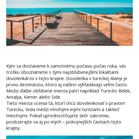
Kým sa dostaneme k samotnému počasiu počas roka, vás
trošku oboznámime s tými najobľúbenejšími lokalitami
dovolenkárov v tejto krajine.
Dovolenka v tureckej Alanyi
je
prvou destináciou, ktorú aj našinci vyhľadávajú veľmi často.
Medzi ďalšie obľúbené miesta patrí napríklad Turecko Belek,
Antalya, Kemer alebo Side.
Tieto miesta ocenia tá, ktorí chcú dovolenkovať v pravom
Turecku, teda medzi mnohými inými turistami a taktiež
miestnymi. Pokiaľ uprednostňujete skôr súkromie,
poobzerajte sa aj po iných – pokojnejších častiach tejto
krajiny.