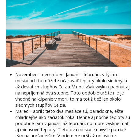
November – december -Január – február : v týchto
mesiacoch tu môžete očakávať teploty okolo siedmych
až deviatich stupňov Celzia. V noci však zvyknú padnúť aj
na nepríjemná dva stupne. Toto obdobie určite nie je
vhodné na kúpanie v mori, to má totiž tiež len okolo
siedmych stupňov Celzia.
Marec – apríl : tieto dva mesiace sú, paradoxne, ešte
chladnejšie ako začiatok roka. Denné aj nočné teploty sú
podobné tým v januári až februári, no more zvykne mať
aj mínusové teploty. Tieto dva mesiace navyše patria k
tým najupršanejším. V priemere prší až polovicu z