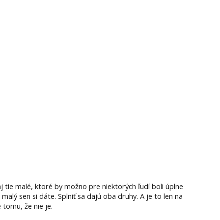
aj tie malé, ktoré by možno pre niektorých ľudí boli úplne
alý sen si dáte. Splniť sa dajú oba druhy. A je to len na
 tomu, že nie je.