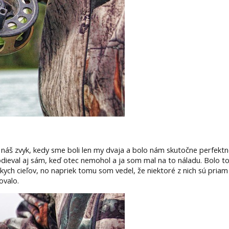
náš zvyk, kedy sme boli len my dvaja a bolo nám skutočne perfektne
eval aj sám, keď otec nemohol a ja som mal na to náladu. Bolo to 
skych cieľov, no napriek tomu som vedel, že niektoré z nich sú pria
ovalo.