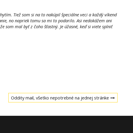
ytím. Tiež som si na to nakúpil špeciálne veci a každý víkend
kanie, no napriek tomu sa mi to podarilo. Asi nedokážem ani
e som mal byť z čoho šťastný. Je úžasné, keď si viete splniť
Next
Oddity mail, všetko nepotrebné na jednej stránke
post: