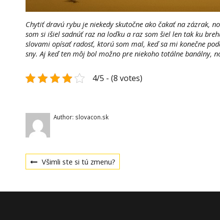
Chytiť dravú rybu je niekedy skutočne ako čakať na zázrak, n
som si išiel sadnúť raz na loďku a raz som šiel len tak ku bre
slovami opísať radosť, ktorú som mal, keď sa mi konečne podari
sny. Aj keď ten môj bol možno pre niekoho totálne banálny, n
4/5 - (8 votes)
Author:
slovacon.sk
Navigace
Previous
Všimli ste si tú zmenu?
post:
pro
příspěvek