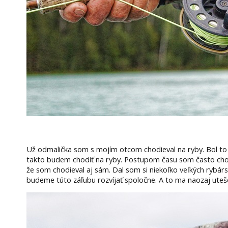
Už odmalička som s mojím otcom chodieval na ryby. Bol to 
takto budem chodiť na ryby. Postupom času som často chodi
že som chodieval aj sám. Dal som si niekoľko veľkých rybár
budeme túto záľubu rozvíjať spoločne. A to ma naozaj uteš