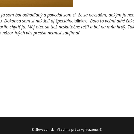
o ja som bol odhodlaný a povedal som si, že sa nevzdám, dokým ju nech
hu. Dokonca som si nakúpil aj špeciálne
blinkre
. Bolo to veľmi dlhé ča
lo chytiť ju. Môj otec sa tiež neskutočne tešil a bol na mňa hrdý. Takž
o názor iných vás predsa nemusí zaujímať.
© Slovacon.sk - Všechna práva vyhrazena. ©