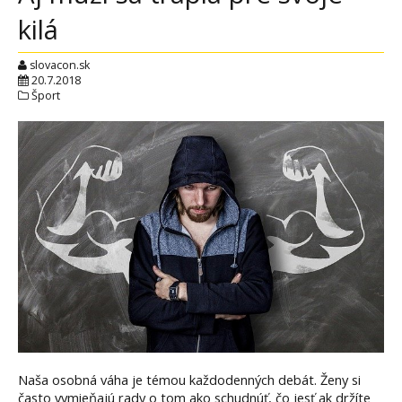
kilá
slovacon.sk
20.7.2018
Šport
Naša osobná váha je témou každodenných debát. Ženy si
často vymieňajú rady o tom ako schudnúť, čo jesť ak držíte