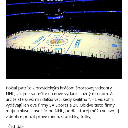
Pokiaľ patríte k pravidelným hráčom športovej videohry
NHL, zrejme sa tešíte na nové vydanie každým rokom. A
určite ste si všimli i ďalšiu vec, kedy kvalitnú NHL videohru
vydávajú len dve firmy EA Sports a 2K. Obidve tieto firmy
majú zmluvu s asociáciou NHL, podľa ktorej môžu vo svojej
videohre použiť pravé mená, štatistiky, fotky,…
Číst dále