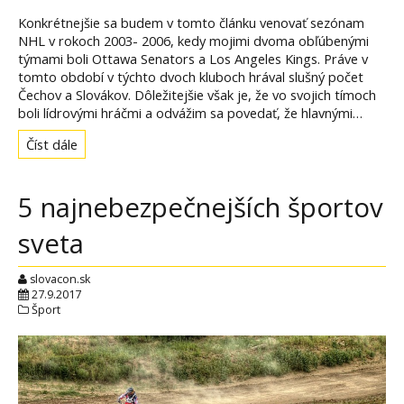
Konkrétnejšie sa budem v tomto článku venovať sezónam
NHL v rokoch 2003- 2006, kedy mojimi dvoma obľúbenými
týmami boli Ottawa Senators a Los Angeles Kings. Práve v
tomto období v týchto dvoch kluboch hrával slušný počet
Čechov a Slovákov. Dôležitejšie však je, že vo svojich tímoch
boli lídrovými hráčmi a odvážim sa povedať, že hlavnými…
Číst dále
5 najnebezpečnejších športov
sveta
slovacon.sk
27.9.2017
Šport