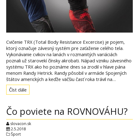
Cvičenie TRX (Total Body Resistance Excercise) je pojem,
ktorý označuje závesný systém pre zaťaženie celého tela.
Vykonávanie cvikov na lanách v rozmanitých variáciách
poznali už starovekí čínsky akrobati. Nápad vzniku závesného
systému TRX ako ho poznáme dnes sa zrodil v hlave pána
menom Randy Hetrick. Randy pôsobil v armáde Spojených
štátov amerických a keďže väčšiu časť roka trávil na…
Číst dále
Čo poviete na ROVNOVÁHU?
slovacon.sk
2.5.2018
Šport