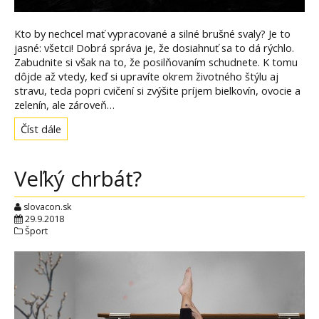
Kto by nechcel mať vypracované a silné brušné svaly? Je to
jasné: všetci! Dobrá správa je, že dosiahnuť sa to dá rýchlo.
Zabudnite si však na to, že posilňovaním schudnete. K tomu
dôjde až vtedy, keď si upravíte okrem životného štýlu aj
stravu, teda popri cvičení si zvýšite príjem bielkovín, ovocie a
zelenín, ale zároveň…
Číst dále
Veľký chrbát?
slovacon.sk
29.9.2018
Šport