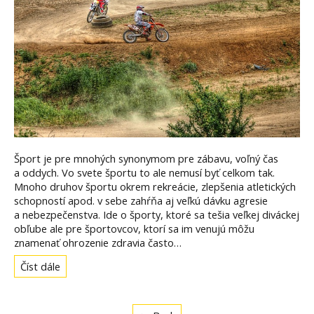
Šport je pre mnohých synonymom pre zábavu, voľný čas
a oddych. Vo svete športu to ale nemusí byť celkom tak.
Mnoho druhov športu okrem rekreácie, zlepšenia atletických
schopností apod. v sebe zahŕňa aj veľkú dávku agresie
a nebezpečenstva. Ide o športy, ktoré sa tešia veľkej diváckej
obľube ale pre športovcov, ktorí sa im venujú môžu
znamenať ohrozenie zdravia často…
Číst dále