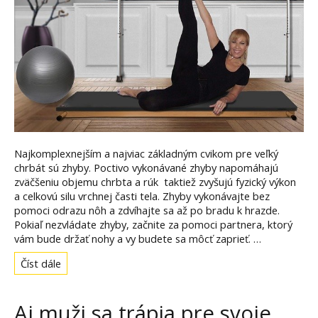
Najkomplexnejším a najviac základným cvikom pre veľký
chrbát sú zhyby. Poctivo vykonávané zhyby napomáhajú
zväčšeniu objemu chrbta a rúk taktiež zvyšujú fyzický výkon
a celkovú silu vrchnej časti tela. Zhyby vykonávajte bez
pomoci odrazu nôh a zdvíhajte sa až po bradu k hrazde.
Pokiaľ nezvládate zhyby, začnite za pomoci partnera, ktorý
vám bude držať nohy a vy budete sa môcť zaprieť. …
Číst dále
Aj muži sa trápia pre svoje