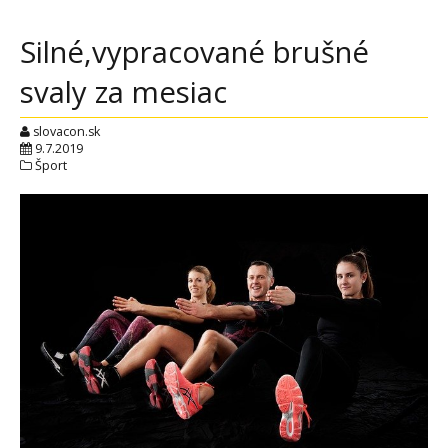
Silné,vypracované brušné
svaly za mesiac
slovacon.sk
9.7.2019
Šport